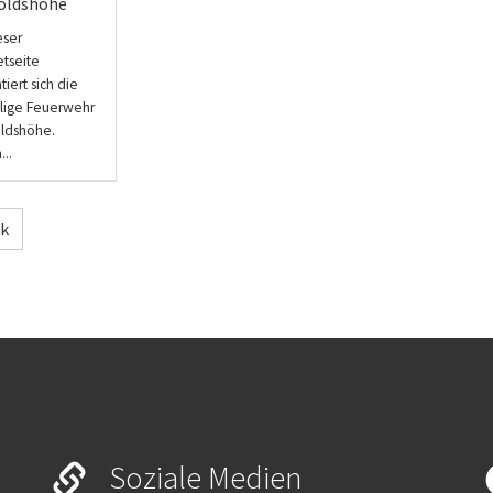
oldshöhe
eser
etseite
tiert sich die
llige Feuerwehr
ldshöhe.
..
ck
Soziale Medien