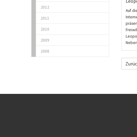
Leop
2012
Auf di
Intern
2011
präsen
2010
Freiwi
Leopo
2009
Neben.
2008
Zurü