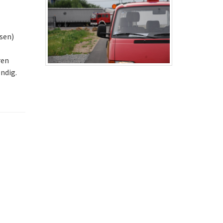
sen)
ren
ndig.