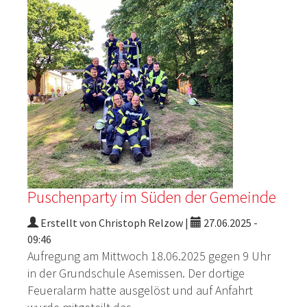
Puschenparty im Süden der Gemeinde
Erstellt von Christoph Relzow |
27.06.2025 -
09:46
Aufregung am
Mittwoch
18.
0
6
.
20
25
gege
n
9
Uhr
in
der Grundschule Asemissen. Der dortige
Feueralarm hatte ausgelöst
und auf Anfahrt