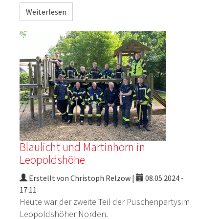
Weiterlesen
Blaulicht und Martinhorn in
Leopoldshöhe
Erstellt von Christoph Relzow |
08.05.2024 -
17:11
Heute war der zweite Teil der
Puschenpartys
im
Leopoldshöher
Norden.