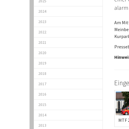
2025
alarmi
2024
2023
Am Mit
Meinber
2022
Kurpark
2021
Presse
2020
Hinwei
2019
2018
Einge
2017
2016
2015
2014
MTF 
2013