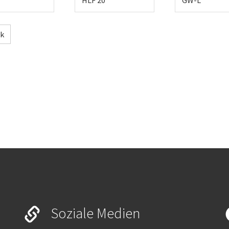
HLF 20
GW-L
ck
Soziale Medien