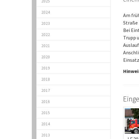
2025
2024
Am frü
Straße
2023
Bei Ein
2022
Trupp 
Auslauf
2021
Anschli
2020
Einsatz
2019
Hinwei
2018
2017
Einge
2016
2015
2014
2013