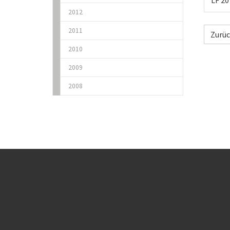
LF 20
2012
2011
Zurü
2010
2009
2008