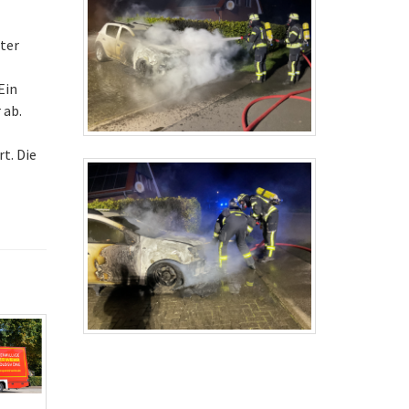
ter
Ein
 ab.
t. Die