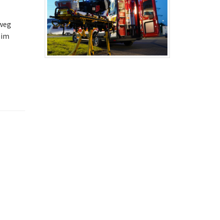
hweg
eim