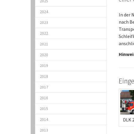
2025
2024
In der 
nach B
2023
Transpo
2022
Schleif
anschl
2021
Hinwei
2020
2019
2018
Einge
2017
2016
2015
DLK 
2014
2013