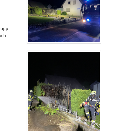
Trupp
ach