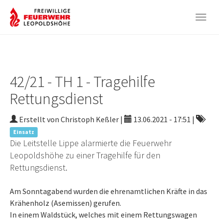
Togg
navig
Zum
Hauptinhalt
springen
42/21 - TH 1 - Tragehilfe
Rettungsdienst
Erstellt von Christoph Keßler |
13.06.2021 - 17:51
|
Einsatz
Die Leitstelle Lippe alarmierte die Feuerwehr
Leopoldshöhe zu einer Tragehilfe für den
Rettungsdienst.
Am Sonntagabend wurden die ehrenamtlichen Kräfte in das
Krähenholz (Asemissen) gerufen.
In einem Waldstück, welches mit einem Rettungswagen