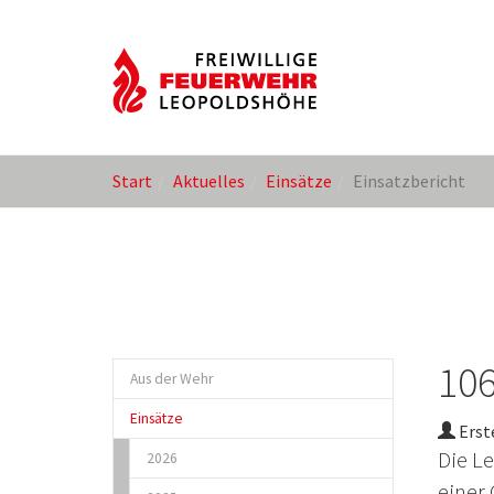
Zum
Sie
Start
Aktuelles
Einsätze
Einsatzbericht
Hauptinhalt
sind
springen
hier:
106
Aus der Wehr
Einsätze
Erste
Die L
2026
einer 