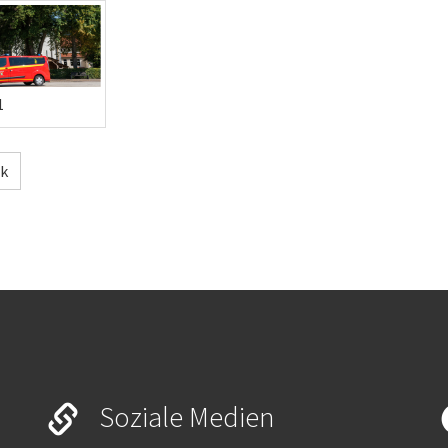
1
ck
Soziale Medien