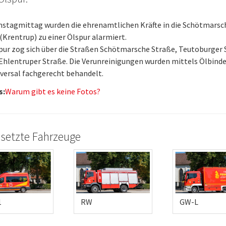
stagmittag wurden die ehrenamtlichen Kräfte in die Schötmarsc
(Krentrup) zu einer Ölspur alarmiert.
pur zog sich über die Straßen Schötmarsche Straße, Teutoburger
 Ehlentruper Straße. Die Verunreinigungen wurden mittels Ölbind
versal fachgerecht behandelt.
s:
Warum gibt es keine Fotos?
setzte Fahrzeuge
1
RW
GW-L