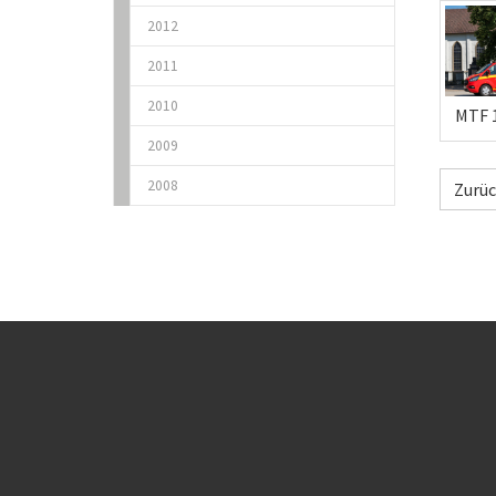
2012
2011
2010
MTF 
2009
2008
Zurü