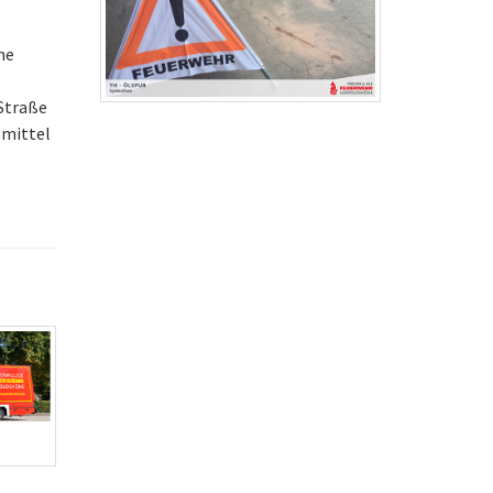
he
 Straße
emittel